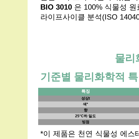
BIO 3010
은 100% 식물성 
라이프사이클 분석(ISO 1404
물리
기준별 물리화학적 
특징
성상t
색*
향
25°C하 밀도
빙점
*이 제품은 천연 식물성 에