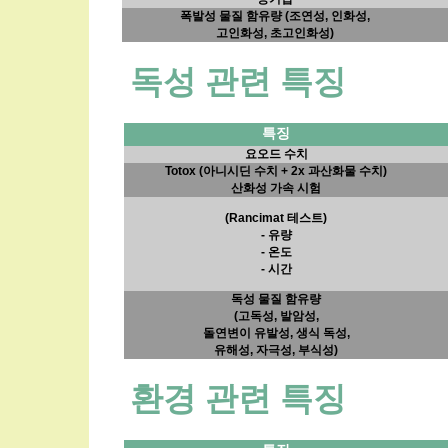
폭발성 물질 함유량 (조연성, 인화성,
고인화성, 초고인화성)
독성 관련 특징
특징
요오드 수치
Totox (아니시딘 수치 + 2x 과산화물 수치)
산화성 가속 시험
(Rancimat 테스트)
- 유량
- 온도
- 시간
독성 물질 함유량
(고독성, 발암성,
돌연변이 유발성, 생식 독성,
유해성, 자극성, 부식성)
환경 관련 특징