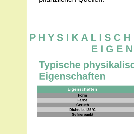
P H Y S I K A L I S C
E I G E N
Typische physikali
Eigenschaften
Eigenschaften
Form
Farbe
Geruch
Dichte bei 25°C
Gefrierpunkt