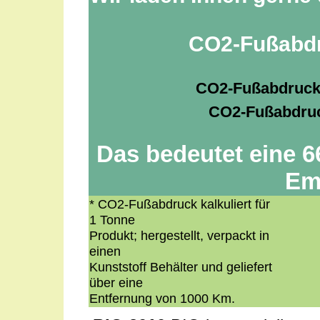
CO2-Fußabdr
CO2-Fußabdruck
CO2-Fußabdruc
Das bedeutet eine 
Em
* CO2-Fußabdruck kalkuliert für
1 Tonne
Produkt; hergestellt, verpackt in
einen
Kunststoff Behälter und geliefert
über eine
Entfernung von 1000 Km.