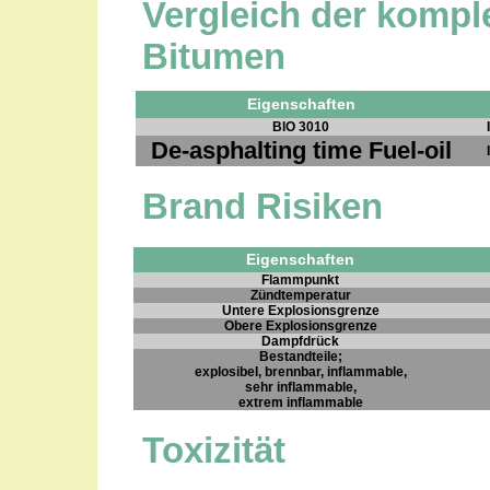
Vergleich der kompl
Bitumen
Eigenschaften
BIO 3010
De-asphalting time Fuel-oil
Brand Risiken
Eigenschaften
Flammpunkt
Zündtemperatur
Untere Explosionsgrenze
Obere Explosionsgrenze
Dampfdrück
Bestandteile;
explosibel, brennbar, inflammable,
sehr inflammable,
extrem inflammable
Toxizität