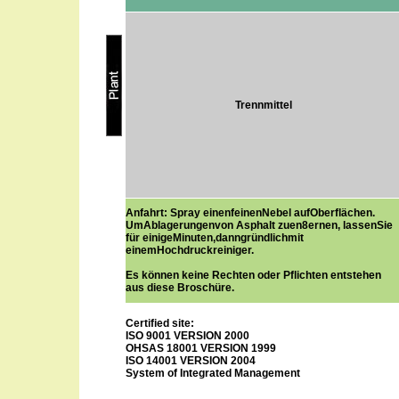
Trennmittel
Anfahrt: Spray einenfeinenNebel aufOberflächen.
UmAblagerungenvon Asphalt zuen8ernen, lassenSie
für einigeMinuten,danngründlichmit
einemHochdruckreiniger.
Es können keine Rechten oder Pflichten entstehen
aus diese Broschüre.
Certified site:
ISO 9001 VERSION 2000
OHSAS 18001 VERSION 1999
ISO 14001 VERSION 2004
System of Integrated Management