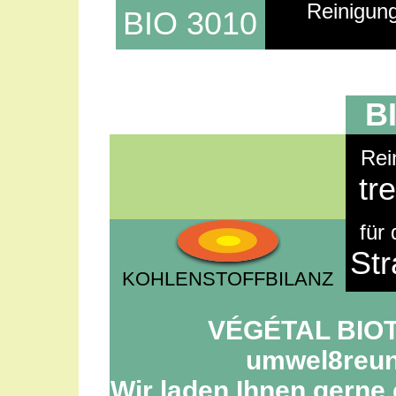
Reinigung
BIO 3010
B
Rei
tr
für
St
KOHLENSTOFFBILANZ
VÉGÉTAL BIOTE
umwel8reun
Wir laden Ihnen gerne