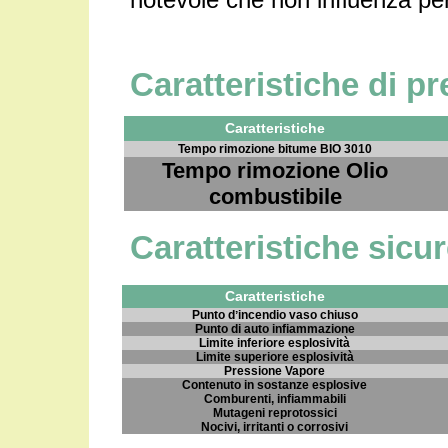
Caratteristiche di pr
Caratteristiche
Tempo rimozione bitume BIO 3010
Tempo rimozione Olio
combustibile
Caratteristiche sicu
Caratteristiche
Punto dʼincendio vaso chiuso
Punto di auto infiammazione
Limite inferiore esplosività
Limite superiore esplosività
Pressione Vapore
Contenuto in sostanze esplosive
Comburenti, infiammabili
Mutageni reprotossici
Nocivi, irritanti o corrosivi