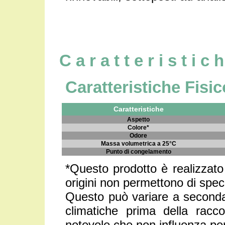
C a r a t t e r i s t i c 
Caratteristiche Fisi
Caratteristiche
Aspetto
Colore*
Odore
Massa volumetrica a 25°C
Punto di congelamento
*Questo prodotto è realizzato 
origini non permettono di spec
Questo può variare a seconda 
climatiche prima della racc
notevole che non influenza per