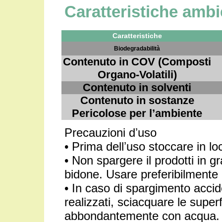
Caratteristiche ambi
Caratteristiche
Biodegradabilità
Contenuto in COV (Composti
Organo-Volatili)
Contenuto in solventi
Contenuto in sostanze
Pericolose per lʼambiente
Precauzioni dʼuso
• Prima dellʼuso stoccare in lo
• Non spargere il prodotti in g
bidone. Usare preferibilmente
• In caso di spargimento accid
realizzati, sciacquare le supe
abbondantemente con acqua. L