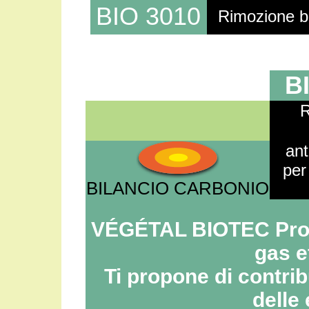
BIO 3010
Rimozione bi
B
R
ant
per
BILANCIO CARBONIO
VÉGÉTAL BIOTEC Prota
gas e
Ti propone di contrib
delle