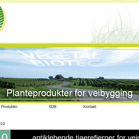
Produkter
SDB
Kontakt
010
10
antiklebende tjaerefjerner for ve