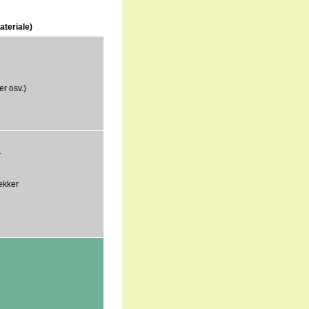
ateriale)
er osv.)
r
ekker