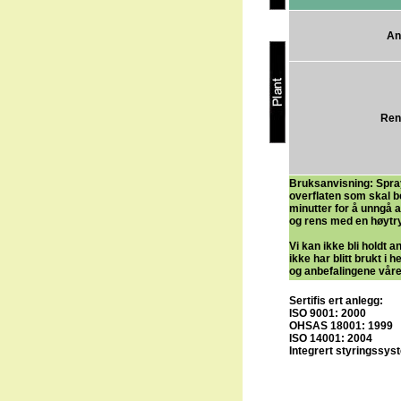
An
Ren
Bruksanvisning: Spray
overflaten som skal be
minutter for å unngå a
og rens med en høytr
Vi kan ikke bli holdt 
ikke har blitt brukt i 
og anbefalingene våre
Sertifis ert anlegg:
ISO 9001: 2000
OHSAS 18001: 1999
ISO 14001: 2004
Integrert styringssys