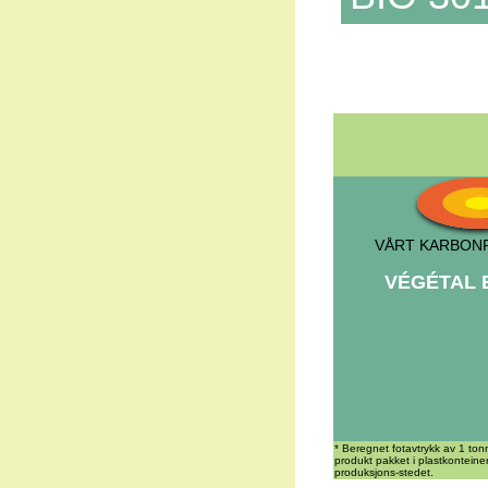
VÅRT KARBON
VÉGÉTAL BI
* Beregnet fotavtrykk av 1 ton
produkt pakket i plastkonteine
produksjons-stedet.