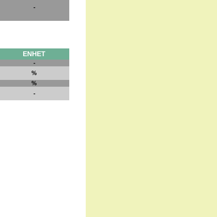
-
ENHET
-
%
%
-