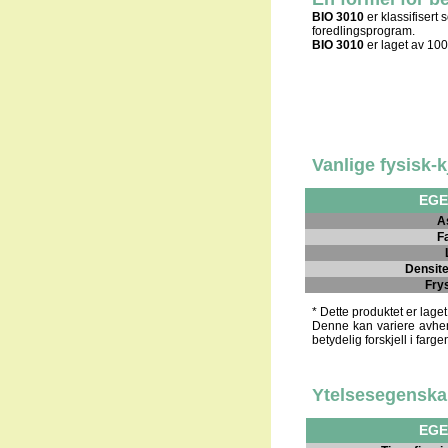
BIO 3010
er klassifisert 
foredlingsprogram.
BIO 3010
er laget av 10
Vanlige fysisk-
EGE
A
F
Densite
Fry
* Dette produktet er laget
Denne kan variere avheng
betydelig forskjell i farg
Ytelsesegenska
EGE