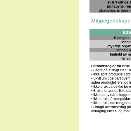
svært giftige,
mutagene, rep
skadelige, irriteren
Miljøegenskape
EG
Biologisk
Innho
(flyktige orga
Innhold 
Innhold av mi
l’env
Forholdsregler for bruk
• Lagre på et trygt sted i 
• Ikke spre produktet i s
• Skyll umiddelbart overf
siden produktet først og f
• Ikke bruk på dekke før el
• Bruk ufortynnet. Ikke b
• Ikke spray når utlegger
• Ikke bruk på kompaktor f
• Ikke bruk som rengjørin
• Unngå overdosering på s
avfarging eller til og med