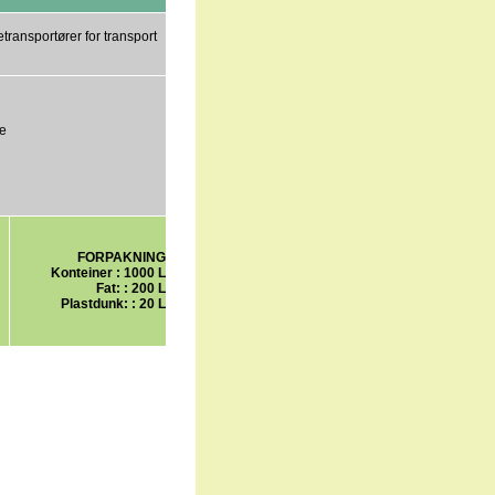
transportører for transport
e
FORPAKNING
Konteiner : 1000 L
Fat: : 200 L
Plastdunk: : 20 L