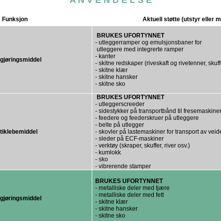
Funksjon
Aktuell støtte (utstyr eller m
BRUKES UFORTYNNET
- utleggerramper og emulsjonsbaner for
utleggere med integrerte ramper
- kanter
gjøringsmiddel
- skitne redskaper (riveskaft og rivetenner, skuff
- skitne klær
- skitne hansker
- skitne sko
BRUKES UFORTYNNET
- utleggerscreeder
- sidestykker på transportbånd til fresemaskine
- feedere og feederskruer på utleggere
- belte på utlegger
tiklebemiddel
- skovler på lastemaskiner for transport av veid
- sleder på ECF-maskiner
- verktøy (skraper, skuffer, river osv.)
- kumlokk
- sko
- vibrerende stamper
BRUKES UFORTYNNET
- metalliske deler med tjære
- metalliske deler med fett
gjøringsmiddel
- skitne klær
- skitne hansker
- skitne sko