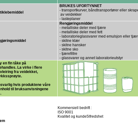
BRUKES UFORTYNNET
- transportkurver, båndtransportører eller skrape
tiklebemiddel
av veidekker
- lasteplaner
Rengjøringsmiddel
- metalliske deler med tjære
- metalliske deler med fett
- laboratorieglassvarer med emulsjon eller tjær
gjøringsmiddel
- skitne klær
- skitne hansker
- skitne sko
- tjærefiltre
- glassvarer og annet laboratorieutstyr
 en fin tåke på
handles. La virke i flere
vleiring fra veidekket,
ykkssprøyte.
ansvarlig hvis produktene våre
henhold til bruksanvisningene
.
Kommersiell bedrift :
ISO 9001
Kvalitet og kunde5lfredshet
tem