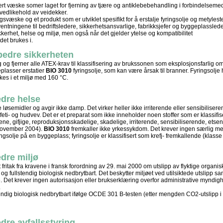
rt væske somer laget for fjerning av tjære og antiklebebehandling i forbindelseme
vedlikehold av veidekker.
svæske og et produkt som er utviklet spesifikt for å erstalje fyringsolje og metylest
orventningene til bedriftsledere, sikkerhetsansvarlige, fabrikksjefer og byggeplassled
kkerhet, helse og miljø, men også når det gjelder ytelse og kompatibilitet
 det brukes i.
bedre sikkerheten
 og fjerner alle ATEX-krav til klassifisering av brukssonen som eksplosjonsfarlig o
eplasser erstatier
BIO 3010
fyringsolje, som kan være årsak til branner. Fyringsolje
kes i et miljø med 160 °C.
edre helse
 løsemidler og avgir ikke damp. Det virker heller ikke irriterende eller sensibiliser
 feti- og hudvev. Det er et preparat som ikke inneholder noen stoffer som er klassifi
ne, gifjige, reproduksjonsskadelige, skadelige, irriterende, sensibiliserende, etsend
 november 2004).
BIO 3010
fremkaller ikke yrkessykdom. Det krever ingen særlig m
ringsolje på en byggeplass; fyringsolje er klassifisert som krefj- fremkallende (klasse 
edre miljø
 fritak fra kravene i fransk forordning av 29. mai 2000 om utslipp av flyktige organis
 og fullstendig biologisk nedbrytbart. Det beskytter miljøet ved utilsiktede utslipp sa
Det krever ingen autorisasjon eller brukserklæring overfor administrative myndigh
.
stendig biologisk nedbrytbart ifølge OCDE 301 B-testen (etter mengden CO2-utslipp i
dre avfallsstyring