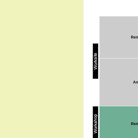
Ren
An
Ren