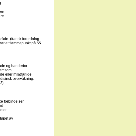
d
ere
ere
mråde. (fransk forordning
 har et flammepunkt på 55
ende og har derfor
sert som
e eller miljøfarlige
edisinsk overvåkning.
3).
ke forbindelser
mt
eter
 løpet av