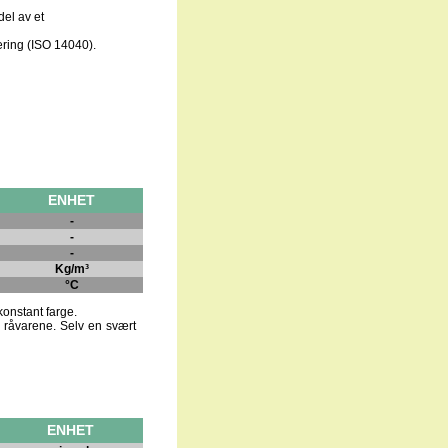
del av et
ring (ISO 14040).
ENHET
-
-
-
Kg/m³
°C
konstant farge.
v råvarene. Selv en svært
ENHET