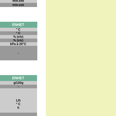
min.sek
min.sek
ENHET
° C
° C
% (v/v)
% (v/v)
kPa à 20°C
-
ENHET
g/100g
-
L/h
° C
h