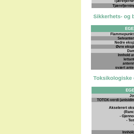
Tjærefjerni
Tjærefjernin
Sikkerhets- og
EGE
Flammepunkt i
Selvante
Nedre eksp
Øvre eksp
Dam
Innhold a
lettan
antenn
svært anten
Toksikologiske
EG
Jo
TOTOX-verdi (anisidin
Akselerert ok
(Ranc
- Gjenn
- Te
Innhold