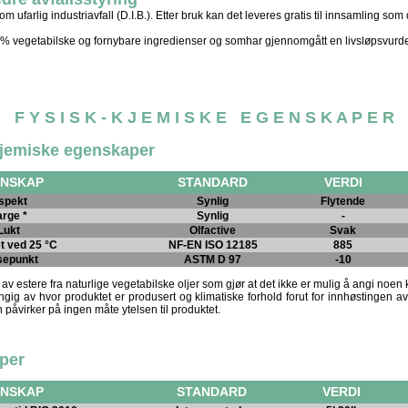
som ufarlig industriavfall (D.I.B.). Etter bruk kan det leveres gratis til innsamling som 
0% vegetabilske og fornybare ingredienser og somhar gjennomgått en livsløpsvurde
F Y S I S K - K J E M I S K E E G E N S K A P E R
kjemiske egenskaper
NSKAP
STANDARD
VERDI
spekt
Synlig
Flytende
arge *
Synlig
-
Lukt
Olfactive
Svak
t ved 25 °C
NF-EN ISO 12185
885
sepunkt
ASTM D 97
-10
 av estere fra naturlige vegetabilske oljer som gjør at det ikke er mulig å angi noen 
ig av hvor produktet er produsert og klimatiske forhold forut for innhøstingen a
en påvirker på ingen måte ytelsen til produktet.
per
NSKAP
STANDARD
VERDI