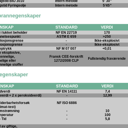
ngstid BIO 3010
Intern metode
5’ 30’’
gstid Fyringsolje
Intern metode
5’45’’
 brannegenskaper
NSKAP
STANDARD
VERDI
 lukket beholder
NF EN 22719
170
nnelsespunkt
ASTM E 659
>250
losjonsgrense
-
Ikke-eksplosivt
losjonsgrense
-
Ikke-eksplosivt
ptrykk
NF M 07 007
<0,01
v eksplosive,
tennelige,
Fransk CEE-forskrift
Fullstendig fraværende
elige eller
1272/2008 CLP
nelige stoffer
 egenskaper
ENSKAP
STANDARD
VERDI
dverdi
NF EN 14111
7,4
verdi + 2 x peroksidverdi)
-
12,99
siderbarhetsforsøk
NF ISO 6886
imat-test)
omstrømning
-
10
mperatur
-
100
- Tid
-
5,8
 av giftige,