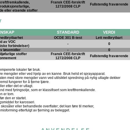
 kreftfremkallende,
Fransk CEE-forskrift
Fullstendig fraværende
roduksjonsfarlige,
1272/2008 CLP
de eller etsende stoffer
r
ENSKAP
STANDARD
VERDI
 nedbrytbarhet
OCDE 301 B-test
Lett nedbrytbart
ld av VOC
-
0
niske forbindelser)
av løsemidler
-
0
ljøfarlige stoffer
Fransk CEE-forskrift
Fullstendig fraværende
ironnement
1272/2008 CLP
tempererte lokaler før bruk.
tore mengder eller ved hjelp av en kanne. Bruk helst et sprayapparat.
laten med store mengder vann ved utilsiktet spredning på nylig utlagte dekker
remst fungerer for å fjerne tjære.
ler etter det er utlagt.
land med fyringsolje, som er klassifisert som kreftfremkallende.
en er tom.
ør den er startet.
gsmiddel for karosseri.
kosåler eller behandlede overflater; det kan føre til merker,
 misforming etterfulgt av fjerning av belegget.
A N V E N D E L S E