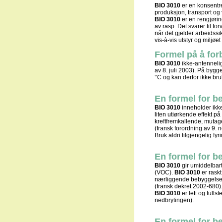
BIO 3010
er en konsentre
produksjon, transport og 
BIO 3010
er en rengjøring
av rasp. Det svarer til f
når det gjelder arbeidssi
vis-à-vis utstyr og miljøet
Formel på å for
BIO 3010
ikke-antennelig
av 8. juli 2003). På bygg
°C og kan derfor ikke bru
En formel for b
BIO 3010
inneholder ikke
liten utiørkende effekt på
kreftfremkallende, mutage
(fransk forordning av 9.
Bruk aldri tilgjengelig fy
En formel for b
BIO 3010
gir umiddelbart
(VOC).
BIO 3010
er raskt
nærliggende bebyggelse. 
(fransk dekret 2002-680)
BIO 3010
er lett og full
nedbrytingen).
En formel for be